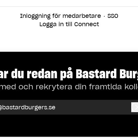
Inloggning för medarbetare
·
SSO
Logga in till Connect
r du redan på Bastard Bu
med och rekrytera din framtida kol
@bastardburgers.se