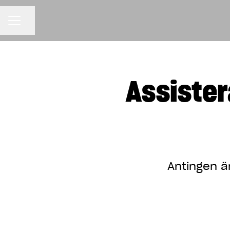
KARRIÄRMENY
Dela sidan
Assiste
Antingen är