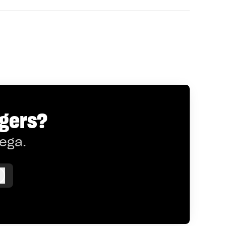
rgers?
lega.
Logga in