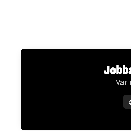
Jobba
Var 