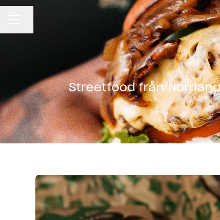
KARRIÄRMENY
Dela sidan
Streetfood från Norrland 