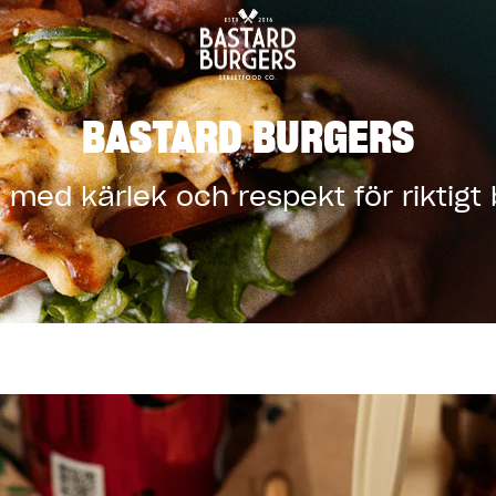
BASTARD BURGERS
med kärlek och respekt för riktigt b