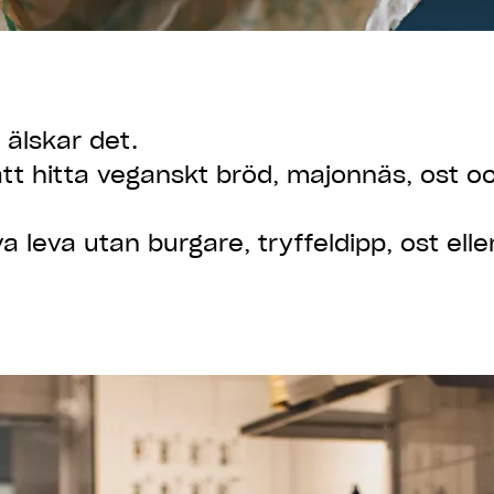
 älskar det.
r att hitta veganskt bröd, majonnäs, ost
va leva utan burgare, tryffeldipp, ost ell