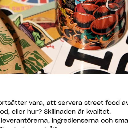
fortsätter vara, att servera street food a
ood, eller hur? Skillnaden är
kvalitet
.
sta leverantörerna, ingredienserna och sm