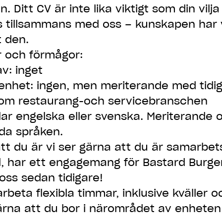
. Ditt CV är inte lika viktigt som din vilja
s tillsammans med oss – kunskapen har 
t den.
er och förmågor:
v: inget
enhet: ingen, men meriterande med tidi
nom restaurang-och servicebranschen
lar engelska eller svenska. Meriterande
da språken.
tt du är vi ser gärna att du är samarbetsv
yd, har ett engagemang för Bastard Burge
 oss sedan tidigare!
arbeta flexibla timmar, inklusive kväller 
ärna att du bor i närområdet av enheten