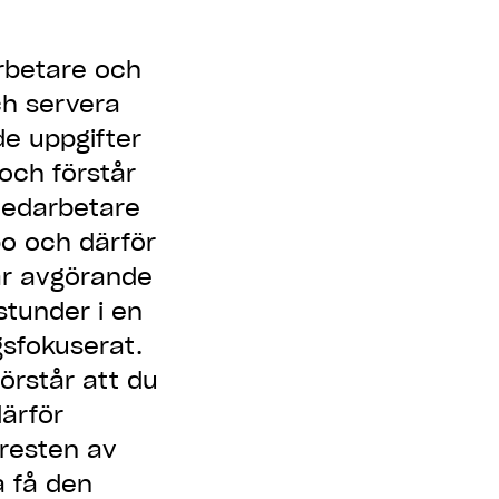
arbetare och
och servera
de uppgifter
och förstår
medarbetare
o och därför
 är avgörande
stunder i en
gsfokuserat.
förstår att du
därför
 resten av
a få den