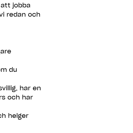
 att jobba
vi redan och
gare
 om du
illig, har en
rs och har
och helger