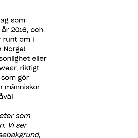
tag som
 år 2016, och
 runt om i
h Norge!
onlighet eller
wear, riktigt
r som gör
ch människor
åväl
teter som
. Vi ser
lsebakgrund,