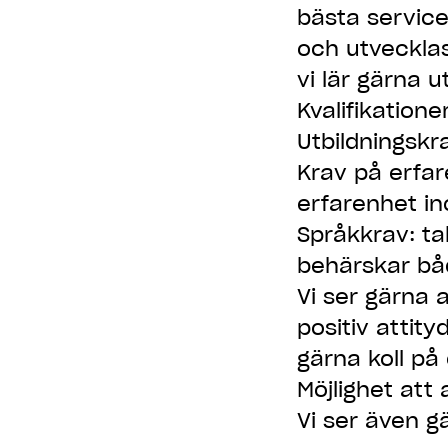
bästa servicen
och utveckla
vi lär gärna u
Kvalifikation
Utbildningskra
Krav på erfar
erfarenhet i
Språkkrav: ta
behärskar bå
Vi ser gärna a
positiv attit
gärna koll på
Möjlighet att 
Vi ser även g