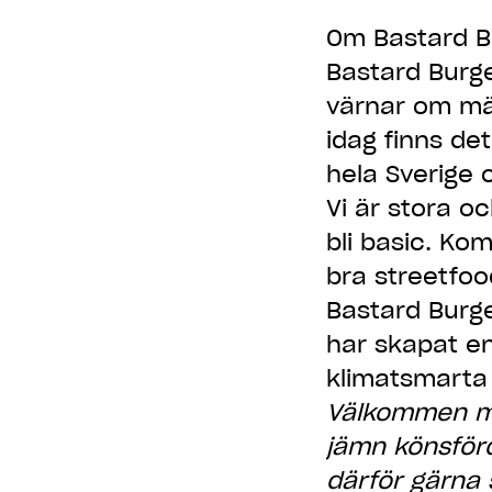
Om Bastard B
Bastard Burg
värnar om män
idag finns de
hela Sverige 
Vi är stora o
bli basic. Kom 
bra streetfoo
Bastard Burge
har skapat en
klimatsmarta 
Välkommen me
jämn könsförd
därför gärna 