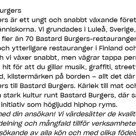
urgers
ers är ett ungt och snabbt växande före
niskorna. Vi grundades i Luleå, Sverige,
t fler än 70 Bastard Burgers-restauranger
och ytterligare restauranger i Finland oc
ch vi växer snabbt, men vägrar tappa pers
hit för att du gillar musik, graffiti, street
d, klistermärken på borden – allt det dä
rs till Bastard Burgers. Kärlek till mat o
 stark kultur runt Bastard Burgers, där s
initiativ som högljudd hiphop ryms.
d din ansökan! Vi värdesätter de kvali
elning och mångfald tillför verksamheten
sökande av alla kön och med olika föde