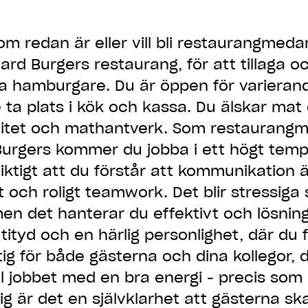
som redan är eller vill bli restaurangmed
tard Burgers restaurang, för att tillaga 
a hamburgare. Du är öppen för varieran
ta plats i kök och kassa. Du älskar mat 
alitet och mathantverk. Som restaurang
Burgers kommer du jobba i ett högt temp
viktigt att du förstår att kommunikation
t och roligt teamwork. Det blir stressiga 
en det hanterar du effektivt och lösnin
tityd och en härlig personlighet, där du 
ktig för både gästerna och dina kollegor, 
l jobbet med en bra energi - precis som
ig är det en självklarhet att gästerna sk