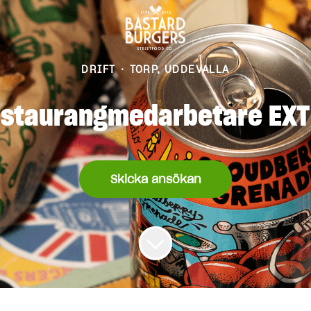
DRIFT
·
TORP, UDDEVALLA
staurangmedarbetare EX
Skicka ansökan