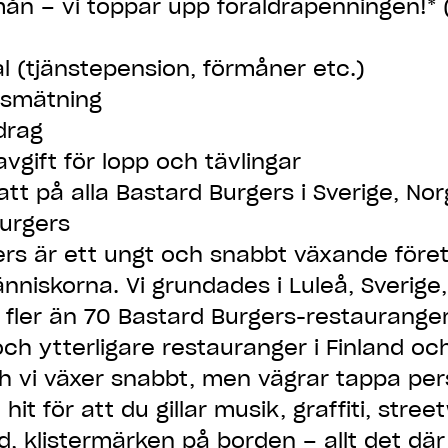
mån – vi toppar upp föräldrapenningen!* (u
al (tjänstepension, förmåner etc.)
lsmätning
drag
avgift för lopp och tävlingar
att på alla Bastard Burgers i Sverige, Nor
urgers
ers är ett ungt och snabbt växande före
niskorna. Vi grundades i Luleå, Sverige,
t fler än 70 Bastard Burgers-restauranger
och ytterligare restauranger i Finland oc
ch vi växer snabbt, men vägrar tappa pers
hit för att du gillar musik, graffiti, street
d, klistermärken på borden – allt det dä