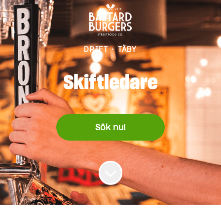
DRIFT
·
TÄBY
Skiftledare
Sök nu!