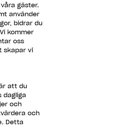
 våra gäster.
samt använder
gor, bidrar du
. Vi kommer
ntar oss
 skapar vi
är att du
s dagliga
njer och
utvärdera och
e. Detta