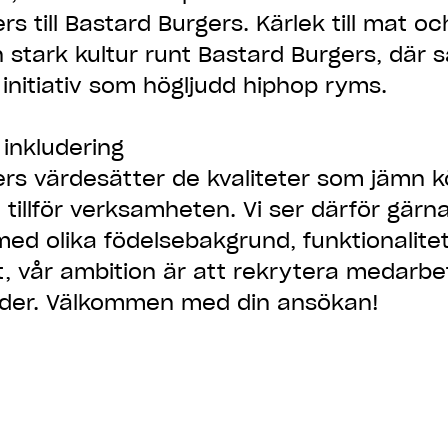
rs till Bastard Burgers. Kärlek till mat o
 stark kultur runt Bastard Burgers, där s
initiativ som högljudd hiphop ryms.
inkludering
rs värdesätter de kvaliteter som jämn k
tillför verksamheten. Vi ser därför gär
med olika födelsebakgrund, funktionalite
t, vår ambition är att rekrytera medarbe
nder. Välkommen med din ansökan!