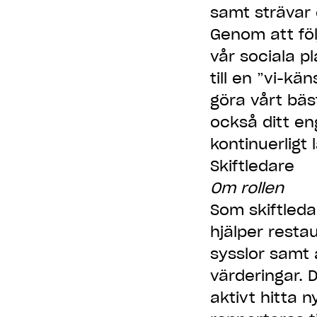
samt strävar e
Genom att föl
vår sociala p
till en ”vi-k
göra vårt bäs
också ditt e
kontinuerligt 
Skiftledare
Om rollen
Som skiftledar
hjälper rest
sysslor samt a
värderingar. 
aktivt hitta n