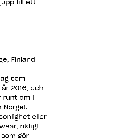
pp till ett
ge, Finland
tag som
 år 2016, och
 runt om i
h Norge!.
onlighet eller
wear, riktigt
r som gör