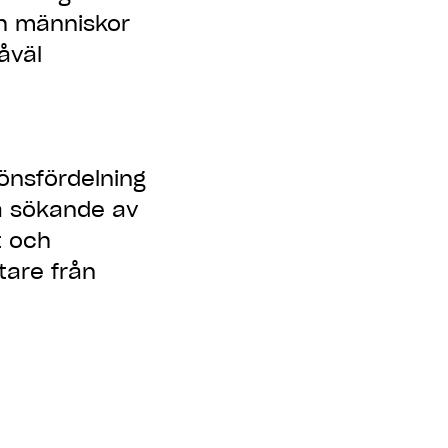
ch människor
åväl
önsfördelning
na sökande av
t och
tare från