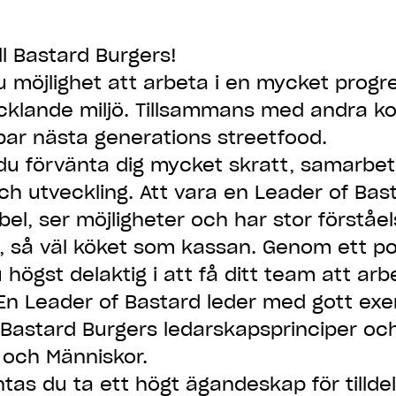
l Bastard Burgers!
u möjlighet att arbeta i en mycket progr
cklande miljö. Tillsammans med andra ko
ar nästa generations streetfood.
 du förvänta dig mycket skratt, samarbe
h utveckling. Att vara en Leader of Bas
ibel, ser möjligheter och har stor förståel
 så väl köket som kassan. Genom ett po
 högst delaktig i att få ditt team att arb
En Leader of Bastard leder med gott exe
Bastard Burgers ledarskapsprinciper och
́ och Människor.
äntas du ta ett högt ägandeskap för tilld