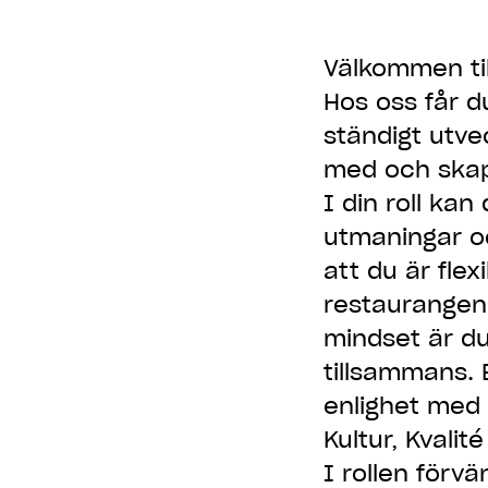
Välkommen til
Hos oss får d
ständigt utve
med och skap
I din roll kan
utmaningar oc
att du är flex
restaurangen,
mindset är du
tillsammans. 
enlighet med 
Kultur, Kvalite
I rollen förv