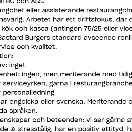
ll RC och ASS.
angchef eller assisterande restaurangche
nsvarig. Arbetet har ett driftsfokus, där
 kök och kassa (antingen 75/25 eller vic
Bastard Burgers standard avseende renli
vice och kvalitet.
tion:
v: inget
enhet: ingen, men meriterande med tidi
v serviceyrken, gärna i resturangbranch
 personalledning
lar engelska eller svenska. Meriterande
da språken.
enskaper och beteenden: vi ser gärna at
e & stresstålig, har en positiv attityd, h