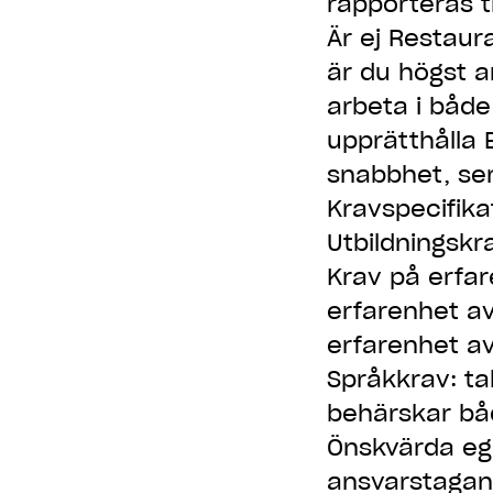
rapporteras ti
Är ej Restaur
är du högst a
arbeta i både
upprätthålla 
snabbhet, ser
Kravspecifika
Utbildningskra
Krav på erfar
erfarenhet a
erfarenhet av
Språkkrav: ta
behärskar bå
Önskvärda eg
ansvarstagand