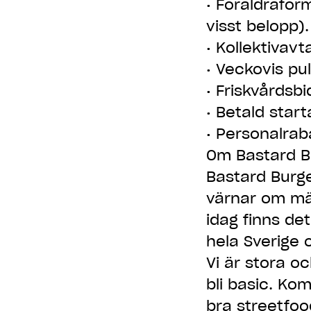
• Föräldraför
visst belopp).
• Kollektivavt
• Veckovis pu
• Friskvårdsbi
• Betald start
• Personalrab
Om Bastard B
Bastard Burg
värnar om män
idag finns de
hela Sverige 
Vi är stora o
bli basic. Kom 
bra streetfoo