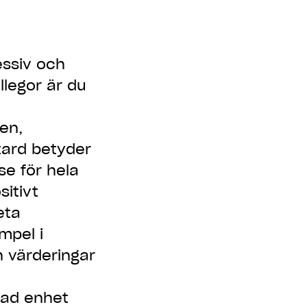
essiv och
llegor är du
ten,
tard betyder
se för hela
sitivt
eta
mpel i
 värderingar
elad enhet