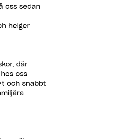
på oss sedan
och helger
skor, där
 hos oss
ivt och snabbt
amiljära