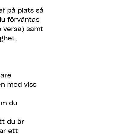
f på plats så
 du förväntas
e versa) samt
ghet,
gare
en med viss
 om du
t du är
ar ett