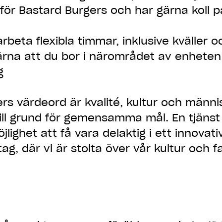
ör Bastard Burgers och har gärna koll 
arbeta flexibla timmar, inklusive kväller 
ärna att du bor i närområdet av enheten
g
rs värdeord är kvalité, kultur och männi
till grund för gemensamma mål. En tjänst
jlighet att få vara delaktig i ett innovat
g, där vi är stolta över vår kultur och f