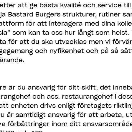
fter att ge bästa kvalité och service till
ja Bastard Burgers strukturer, rutiner 
lattform för att interagera med dina kolle
änsla” som kan ta oss hur långt som helst
ta för att du ska utvecklas men vi förvä
ngagemang och nyfikenhet och på så sätt
lärande.
e är du ansvarig för ditt skift, det inneb
aurangchef och ass. restaurangchef i des
tt enheten drivs enligt företagets riktli
Du är samtidigt ansvarig för att arbeta, 
ya förbättringar inom ditt ansvarsområd