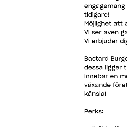
engagemang f
tidigare!
Möjlighet att 
Vi ser även g
Vi erbjuder di
Bastard Burge
dessa ligger 
innebär en mö
växande företa
känsla!
Perks: