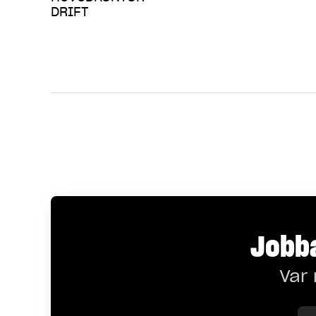
DRIFT
Jobba
Var 