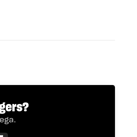
rgers?
lega.