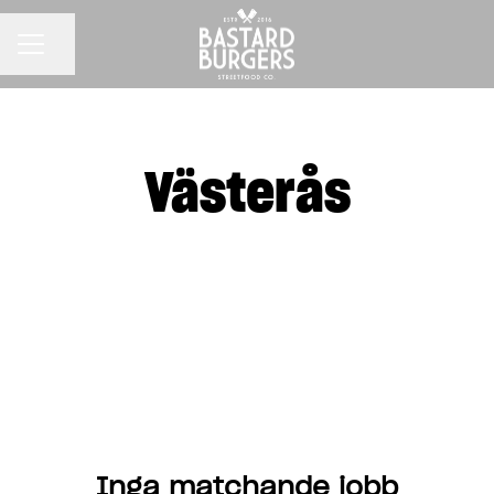
KARRIÄRMENY
Dela sidan
Västerås
Inga matchande jobb